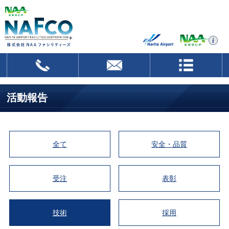
活動報告
全て
安全・品質
受注
表彰
技術
採用