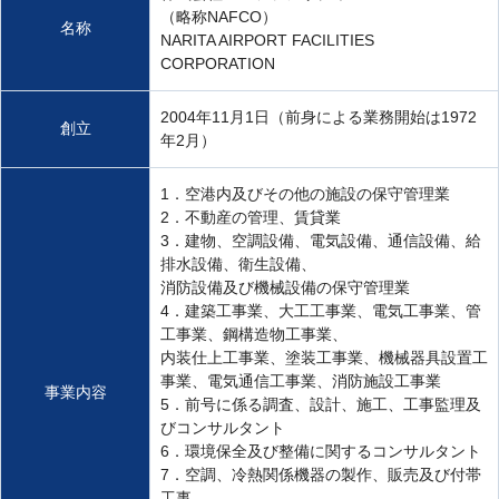
（略称NAFCO）
名称
NARITA AIRPORT FACILITIES
CORPORATION
2004年11月1日（前身による業務開始は1972
創立
年2月）
1．空港内及びその他の施設の保守管理業
2．不動産の管理、賃貸業
3．建物、空調設備、電気設備、通信設備、給
排水設備、衛生設備、
消防設備及び機械設備の保守管理業
4．建築工事業、大工工事業、電気工事業、管
工事業、鋼構造物工事業、
内装仕上工事業、塗装工事業、機械器具設置工
事業、電気通信工事業、消防施設工事業
事業内容
5．前号に係る調査、設計、施工、工事監理及
びコンサルタント
6．環境保全及び整備に関するコンサルタント
7．空調、冷熱関係機器の製作、販売及び付帯
工事