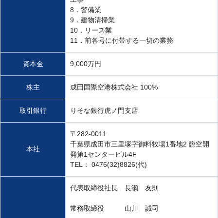
8．警備業
9．建物清掃業
10．リース業
11．前各号に付帯する一切の業務
資本金
9,000万円
株主
成田国際空港株式会社 100%
取引銀行
りそな銀行虎ノ門支店
〒282-0011
千葉県成田市三里塚字御料牧場1番地2 臨空開
本社
発第1センタービル4F
TEL： 0476(32)8826(代)
代表取締役社長 長瀬 友則
常務取締役 山川 誠司