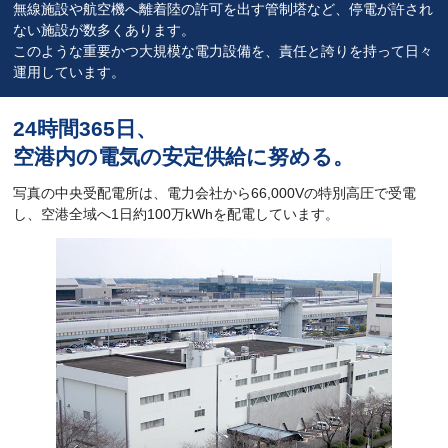
無線施設や航空機へ離着陸の許可を出す管制塔など、停電が許され
ない施設が数多くあります。
このような重要かつ大規模な電力設備を、責任と誇りを持って日々
運用しています。
24時間365日、
空港内の電気の安定供給に努める。
写真の中央受配電所は、電力会社から66,000Vの特別高圧で受電
し、空港全域へ1日約100万kWhを配電しています。